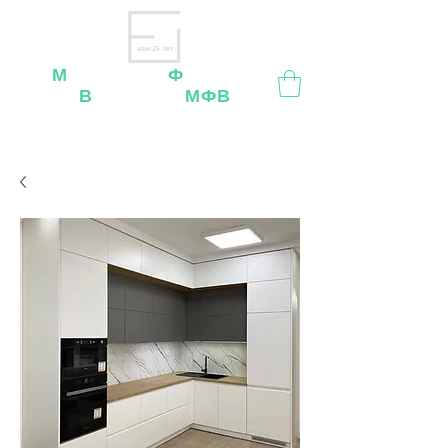
нам 26 лет
М
ебельная
Ф
абрика
В
ладимир
МФВ
Внимание
: остерегайтесь мошенников, нашей
мебели
нет
на
OZON
,
Wildberries
и других
маркетплейсах!