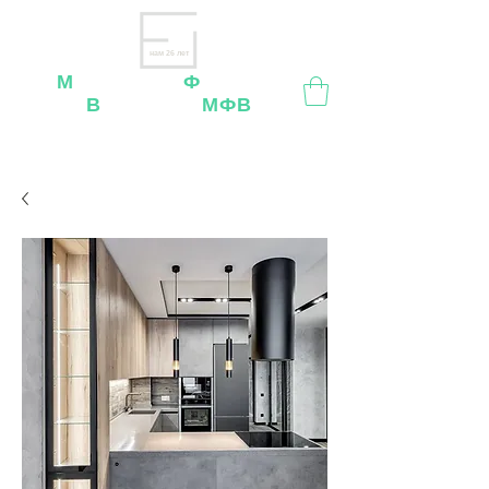
нам 26 лет
М
ебельная
Ф
абрика
В
ладимир
МФВ
Внимание
: остерегайтесь мошенников, нашей
мебели
нет
на
OZON
,
Wildberries
и других
маркетплейсах!