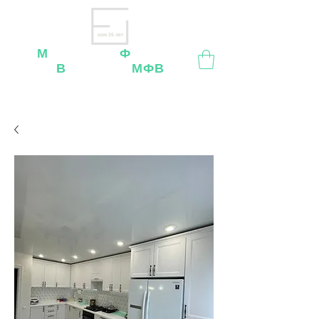
нам 26 лет
М
ебельная
Ф
абрика
В
ладимир
МФВ
Внимание
: остерегайтесь мошенников, нашей
мебели
нет
на
OZON
,
Wildberries
и других
маркетплейсах!