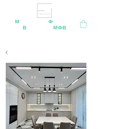
нам 26 лет
М
ебельная
Ф
абрика
В
ладимир
МФВ
Внимание
: остерегайтесь мошенников, нашей
мебели
нет
на
OZON
,
Wildberries
и других
маркетплейсах!