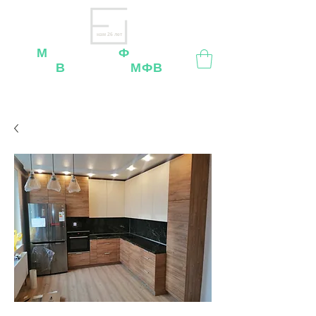
нам 26 лет
М
ебельная
Ф
абрика
В
ладимир
МФВ
Внимание
: остерегайтесь мошенников, нашей
мебели
нет
на
OZON
,
Wildberries
и других
маркетплейсах!