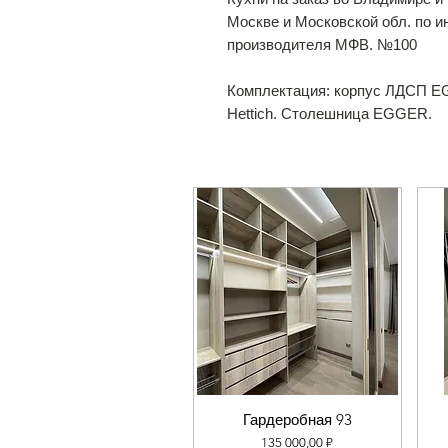
Москве и Московской обл. по 
производителя МФВ. №100
Комплектация: корпус ЛДСП E
Hettich. Столешница EGGER.
Гардеробная 93
Цена
135 000,00 ₽