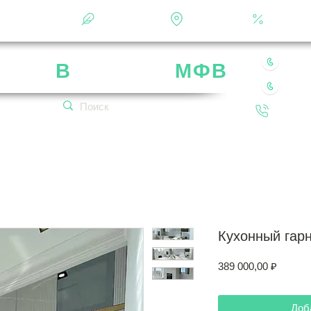
Фотоальбом
О фабрике
Контакты
Кальку
8 49
рика
В
ладимир
МФВ
8 80
 нашей мебели
Обратн
кетплейсах!
Кухонный гарн
Цена
389 000,00 ₽
Доб