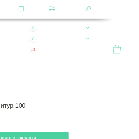
лятор
Замер
Доставка
Сборка
22 49 45 46
8 900 590 20 90
0 200 68 60
8 977 800 20 90
mebel.vladimir.ru@yandex.ru
ый звонок
итур 100
авить в закладки