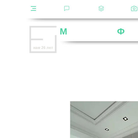
Каталог
Отзывы
Декоры
М
ебельная
Ф
аб
Внимание
: остерегайтесь мошенников,
нам 26 лет
нет
на
OZON
,
Wildberries
и других мар