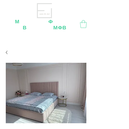
нам 26 лет
М
ебельная
Ф
абрика
В
ладимир
МФВ
Внимание
: остерегайтесь мошенников, нашей
мебели
нет
на
OZON
,
Wildberries
и других
маркетплейсах!