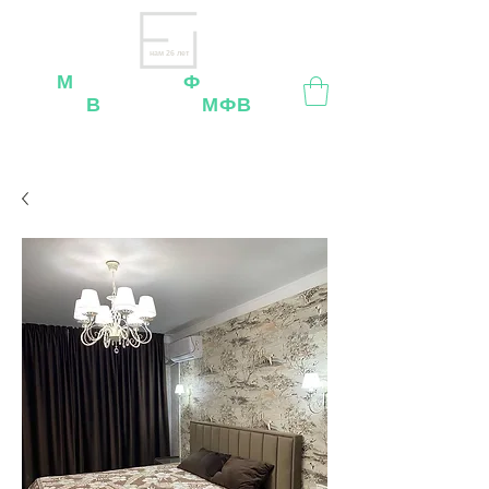
нам 26 лет
М
ебельная
Ф
абрика
В
ладимир
МФВ
Внимание
: остерегайтесь мошенников, нашей
мебели
нет
на
OZON
,
Wildberries
и других
маркетплейсах!