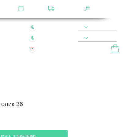
лятор
Замер
Доставка
Сборка
22 49 45 46
8 900 590 20 90
0 200 68 60
8 977 800 20 90
mebel.vladimir.ru@yandex.ru
ый звонок
толик 36
авить в закладки