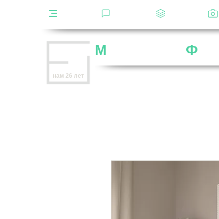
Каталог
Отзывы
Декоры
М
ебельная
Ф
аб
Внимание
: остерегайтесь мошенников,
нам 26 лет
нет
на
OZON
,
Wildberries
и других мар