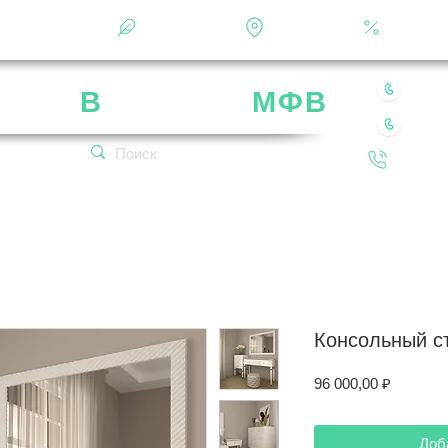
Фотоальбом
О фабрике
Контакты
Кальку
8 49
рика
В
ладимир
МФВ
8 80
 нашей мебели
Обратн
кетплейсах!
Консольный с
Цена
96 000,00 ₽
Доб