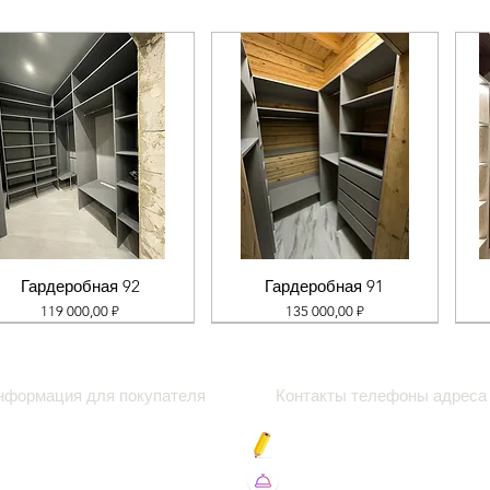
Гардеробная 92
Гардеробная 91
Цена
Цена
119 000,00 ₽
135 000,00 ₽
нформация для покупателя
Контакты телефоны адреса
роки
Блог про
амер
Вакансии