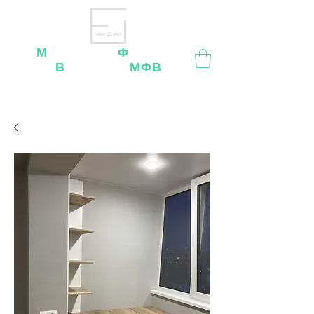
нам 26 лет
М
ебельная
Ф
абрика
В
ладимир
МФВ
Внимание
: остерегайтесь мошенников, нашей
мебели
нет
на
OZON
,
Wildberries
и других
маркетплейсах!