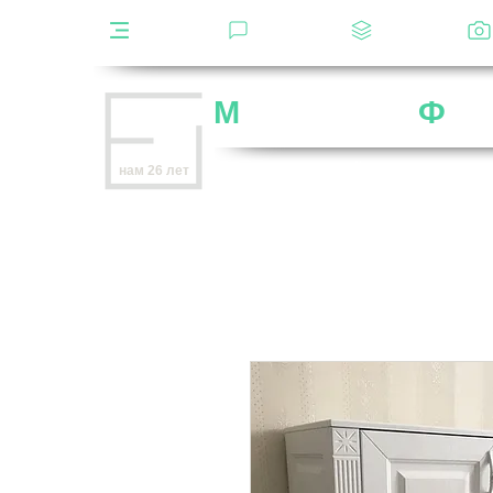
Каталог
Отзывы
Декоры
М
ебельная
Ф
аб
Внимание
: остерегайтесь мошенников,
нам 26 лет
нет
на
OZON
,
Wildberries
и других мар