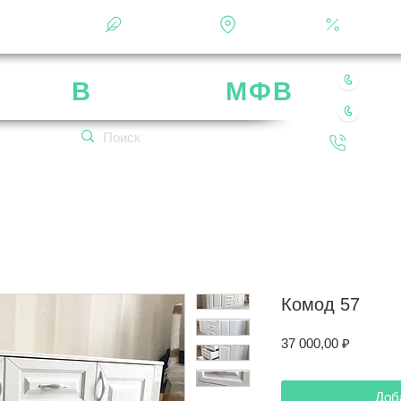
Фотоальбом
О фабрике
Контакты
Кальку
8 49
рика
В
ладимир
МФВ
8 80
 нашей мебели
Обратн
кетплейсах!
Комод 57
Цена
37 000,00 ₽
Доб