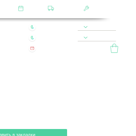
лятор
Замер
Доставка
Сборка
22 49 45 46
8 900 590 20 90
0 200 68 60
8 977 800 20 90
mebel.vladimir.ru@yandex.ru
ый звонок
авить в закладки