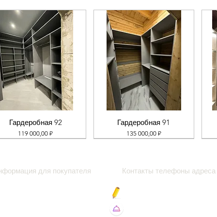
Гардеробная 92
Гардеробная 91
Цена
Цена
119 000,00 ₽
135 000,00 ₽
нформация для покупателя
Контакты телефоны адреса
роки
Блог про
амер
Вакансии