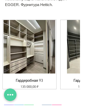
EGGER. Фурнитура Hettich.
Гардеробная 93
Гардеробная 92
Цена
Цена
135 000,00 ₽
119 000,00 ₽