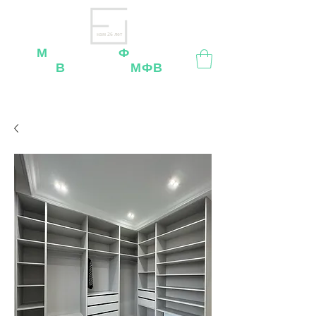
нам 26 лет
М
ебельная
Ф
абрика
В
ладимир
МФВ
Внимание
: остерегайтесь мошенников, нашей
мебели
нет
на
OZON
,
Wildberries
и других
маркетплейсах!