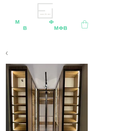
нам 26 лет
М
ебельная
Ф
абрика
В
ладимир
МФВ
Внимание
: остерегайтесь мошенников, нашей
мебели
нет
на
OZON
,
Wildberries
и других
маркетплейсах!