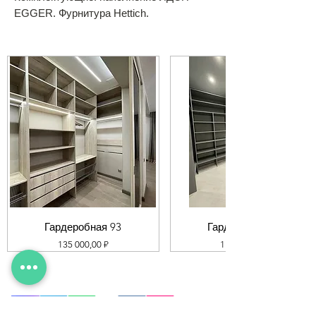
EGGER. Фурнитура Hettich.
Гардеробная 93
Гардеробная 92
Цена
Цена
135 000,00 ₽
119 000,00 ₽