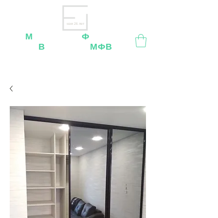
нам 26 лет
М
ебельная
Ф
абрика
В
ладимир
МФВ
Внимание
: остерегайтесь мошенников, нашей
мебели
нет
на
OZON
,
Wildberries
и других
маркетплейсах!