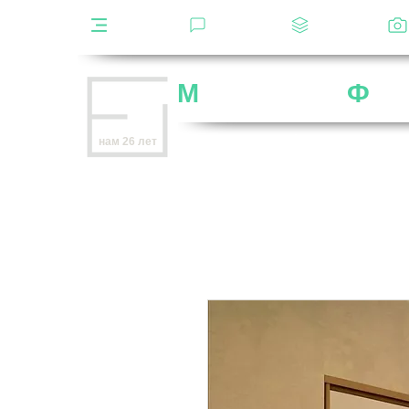
Каталог
Отзывы
Декоры
М
ебельная
Ф
аб
Внимание
: остерегайтесь мошенников,
нам 26 лет
нет
на
OZON
,
Wildberries
и других мар