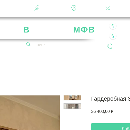
Фотоальбом
О фабрике
Контакты
Кальку
8 49
рика
В
ладимир
МФВ
8 80
 нашей мебели
Обратн
кетплейсах!
Гардеробная 
Цена
36 400,00 ₽
Доб