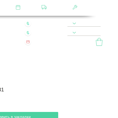
лятор
Замер
Доставка
Сборка
22 49 45 46
8 900 590 20 90
0 200 68 60
8 977 800 20 90
mebel.vladimir.ru@yandex.ru
ый звонок
31
авить в закладки