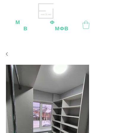
нам 26 лет
М
ебельная
Ф
абрика
В
ладимир
МФВ
Внимание
: остерегайтесь мошенников, нашей
мебели
нет
на
OZON
,
Wildberries
и других
маркетплейсах!