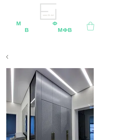
нам 26 лет
М
ебельная
Ф
абрика
В
ладимир
МФВ
Внимание
: остерегайтесь мошенников, нашей
мебели
нет
на
OZON
,
Wildberries
и других
маркетплейсах!