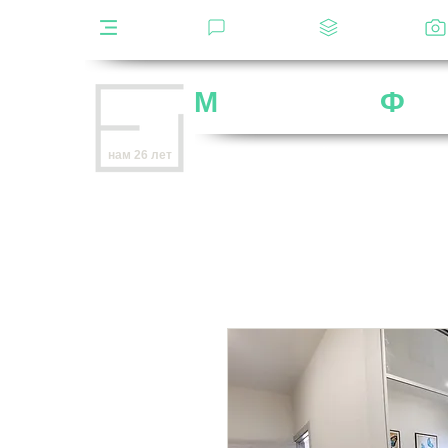
Каталог
Отзывы
Декоры
М
ебельная
Ф
аб
Внимание
: остерегайтесь мошенников,
нам 26 лет
нет
на
OZON
,
Wildberries
и других мар