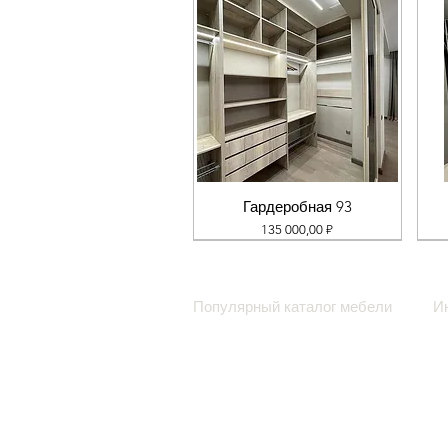
Гардеробная 93
Цена
135 000,00 ₽
Популярный каталог мебели
И
Кухни
С
Кровати
З
Гостиные
С