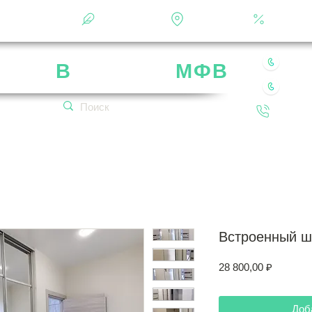
Фотоальбом
О фабрике
Контакты
Кальку
8 49
рика
В
ладимир
МФВ
8 80
 нашей мебели
Обратн
кетплейсах!
Встроенный ш
Цена
28 800,00 ₽
Доб