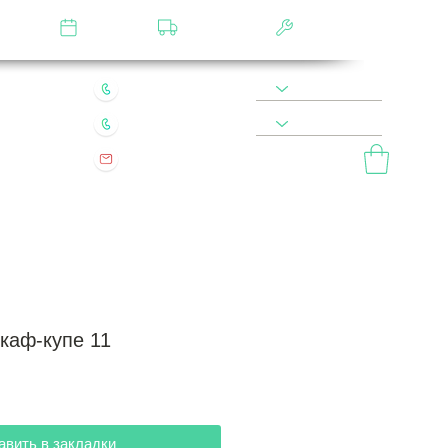
лятор
Замер
Доставка
Сборка
22 49 45 46
8 900 590 20 90
0 200 68 60
8 977 800 20 90
mebel.vladimir.ru@yandex.ru
ый звонок
каф-купе 11
авить в закладки