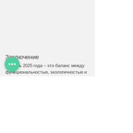
Заключение
Мебель 2025 года – это баланс между 
функциональностью, экологичностью и 
эстетикой. Если вы хотите обновить 
интерьер с учетом 
мировых 
тенденций
, выбирайте мебель, которая 
сочетается с природными материалами, 
имеет модульную структуру или 
оснащена современными технологиями. 
Следите за трендами вместе с 
mebel.vladimir.ru
 и создавайте 
стильные пространства будущего!