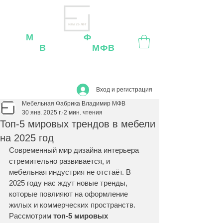
нам 26 лет
М
ебельная
Ф
абрика
В
ладимир
МФВ
Внимание
: остерегайтесь мошенников, нашей
мебели
нет
на
OZON
,
Wildberries
и других
маркетплейсах!
Вход и регистрация
Мебельная Фабрика Владимир МФВ
30 янв. 2025 г.
2 мин. чтения
Топ-5 мировых трендов в мебели
на 2025 год
Современный мир дизайна интерьера 
стремительно развивается, и 
мебельная индустрия не отстаёт. В 
2025 году нас ждут новые тренды, 
которые повлияют на оформление 
жилых и коммерческих пространств. 
Рассмотрим 
топ-5 мировых 