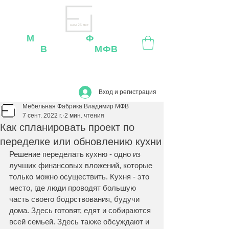
нам 26 лет
М
ебельная
Ф
абрика
В
ладимир
МФВ
Внимание
: остерегайтесь мошенников, нашей
мебели
нет
на
OZON
,
Wildberries
и других
маркетплейсах!
Вход и регистрация
Мебельная Фабрика Владимир МФВ
7 сент. 2022 г.
2 мин. чтения
Как спланировать проект по
переделке или обновлению кухни
Решение переделать кухню - одно из 
лучших финансовых вложений, которые 
только можно осуществить. Кухня - это 
место, где люди проводят большую 
часть своего бодрствования, будучи 
дома. Здесь готовят, едят и собираются 
всей семьей. Здесь также обсуждают и 